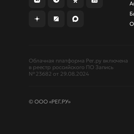
А
Б
О
Облачная платформа Рег.ру включена
в реестр российского ПО Запись
№ 23682 от 29.08.2024
© ООО «РЕГ.РУ»