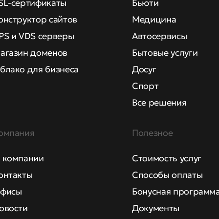
SL-сертификаты
Бьюти
онструктор сайтов
Медицина
PS и VDS серверы
Автосервисы
агазин доменов
Бытовые услуги
блако для бизнеса
Досуг
Спорт
Все решения
омпания
Полезное
 компании
Стоимость услуг
онтакты
Способы оплаты
фисы
Бонусная программ
овости
Документы