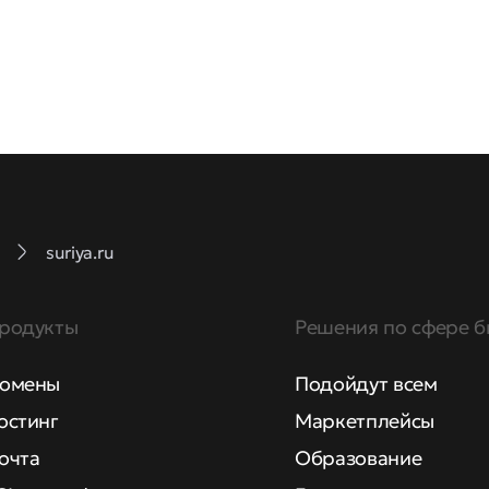
suriya.ru
родукты
Решения по сфере б
омены
Подойдут всем
остинг
Маркетплейсы
очта
Образование