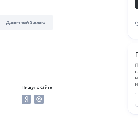
Доменный брокер
П
в
н
и
Пишут о сайте