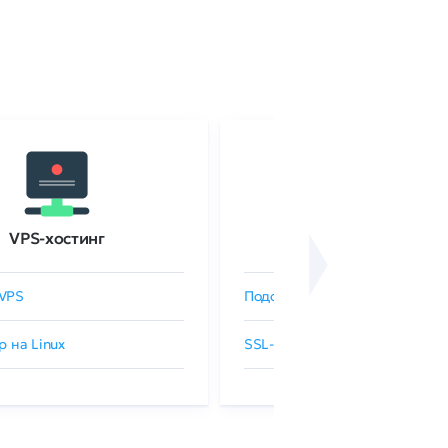
VPS-хостинг
SSL-сертификаты
VPS
Подобрать SSL-сертификат
р на Linux
SSL-сертификаты GlobalSign