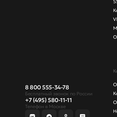
S
К
V
М
О
К
О
8 800 555-34-78
К
Бесплатный звонок по России
+7 (495) 580-11-11
О
Телефон в Москве
Н