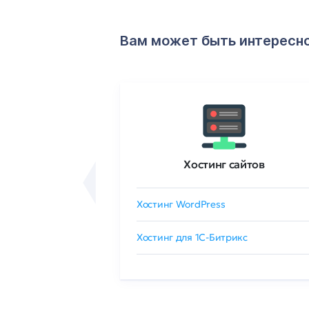
Вам может быть интересн
ртификаты
Хостинг сайтов
сертификат
Хостинг WordPress
 GlobalSign
Хостинг для 1C-Битрикс