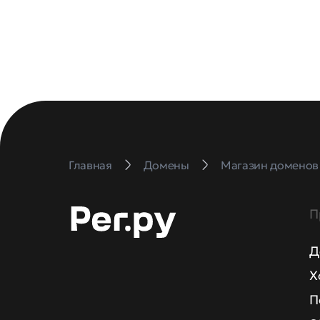
Главная
Домены
Магазин доменов
П
Д
Х
П