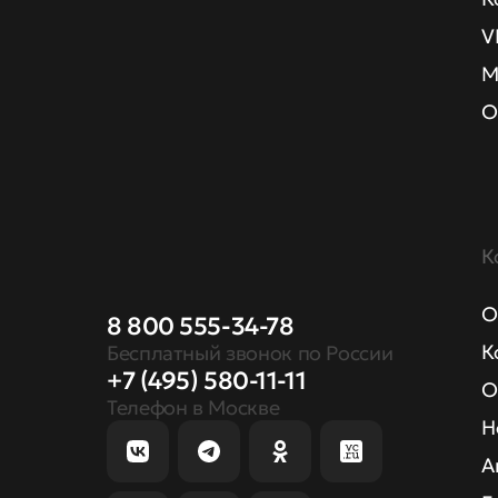
V
М
О
К
О
8 800 555-34-78
К
Бесплатный звонок по России
+7 (495) 580-11-11
О
Телефон в Москве
Н
А