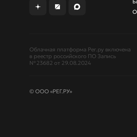
Б
О
Облачная платформа Рег.ру включена
в реестр российского ПО Запись
№ 23682 от 29.08.2024
© ООО «РЕГ.РУ»