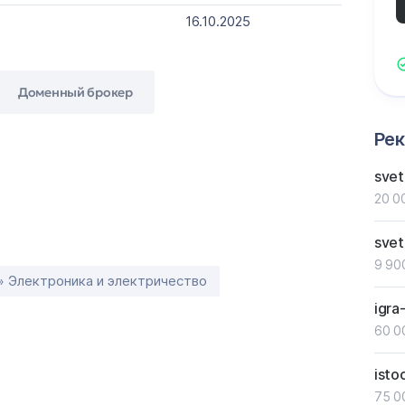
16.10.2025
Доменный брокер
Ре
svet
20 0
sve
9 90
» Электроника и электричество
igra
60 0
isto
75 0