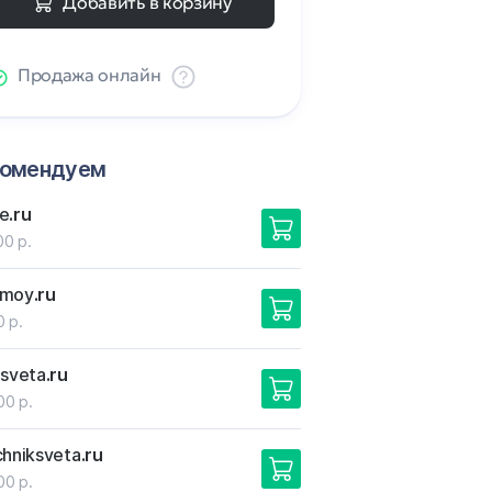
Добавить в корзину
Продажа онлайн
комендуем
e
.ru
00 р.
tmoy
.ru
0 р.
-sveta
.ru
00 р.
chniksveta
.ru
00 р.