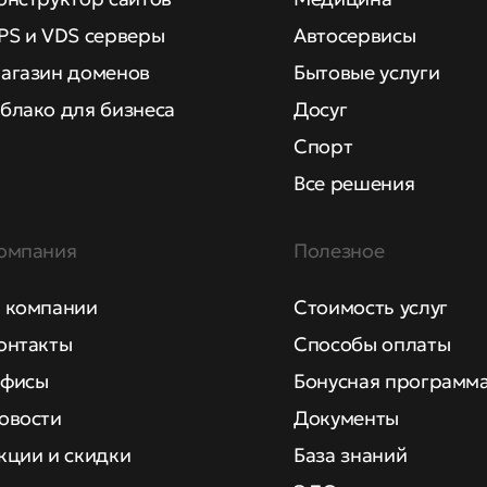
PS и VDS серверы
Автосервисы
агазин доменов
Бытовые услуги
блако для бизнеса
Досуг
Спорт
Все решения
омпания
Полезное
 компании
Стоимость услуг
онтакты
Способы оплаты
фисы
Бонусная программ
овости
Документы
кции и скидки
База знаний