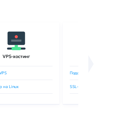
VPS-хостинг
SSL-сертификаты
VPS
Подобрать SSL-сертификат
р на Linux
SSL-сертификаты GlobalSign