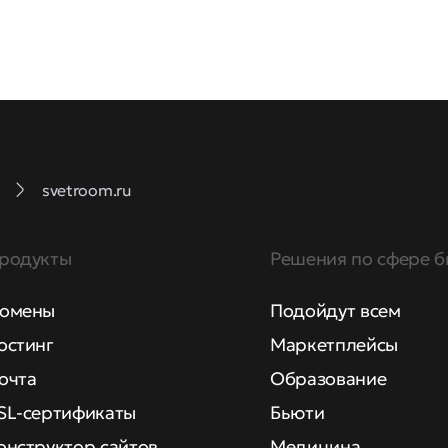
svetroom.ru
родукты
Решения по сфере б
омены
Подойдут всем
остинг
Маркетплейсы
очта
Образование
SL-сертификаты
Бьюти
онструктор сайтов
Медицина