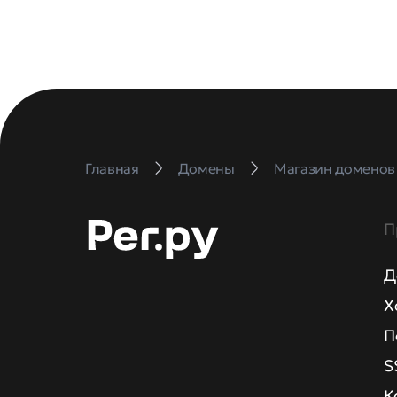
Главная
Домены
Магазин доменов
П
Д
Х
П
S
К