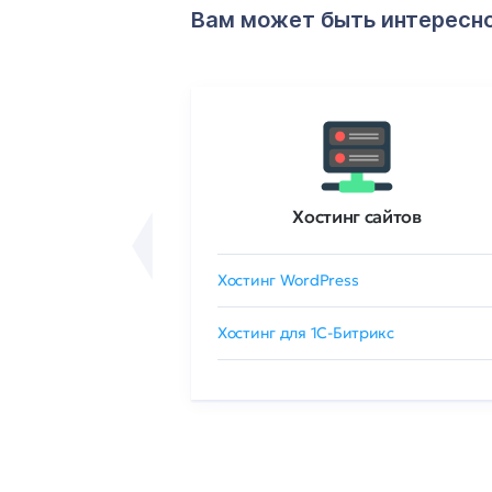
Вам может быть интересн
ртификаты
Хостинг сайтов
сертификат
Хостинг WordPress
 GlobalSign
Хостинг для 1C-Битрикс