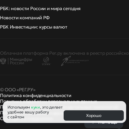
РБК: новости России и мира сегодня
Новости компаний РФ
РБК Инвестиции: курсы валют
Облачная платформа Рег.ру включена в реестр российско
© ООО «РЕГ.РУ»
Политика конфиденциальности
Политика обработки персональных данных
Правила применения рекомендательных технологий
Используем
куки
, это делает
удобнее вашу работу
Правила пользования
правила и политики
и другие
Хорошо
с сайтом
Сообщить о нарушении
Помощь