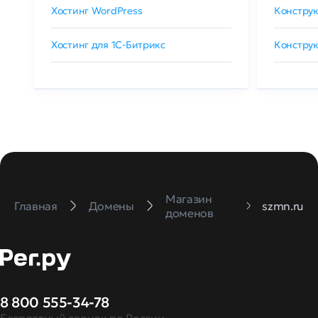
Хостинг WordPress
Конструк
Хостинг для 1C-Битрикс
Конструк
Магазин
Главная
Домены
szmn.ru
доменов
8 800 555-34-78