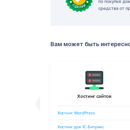
по покупке до
средства от п
Вам может быть интересн
ртификаты
Хостинг сайтов
сертификат
Хостинг WordPress
 GlobalSign
Хостинг для 1C-Битрикс