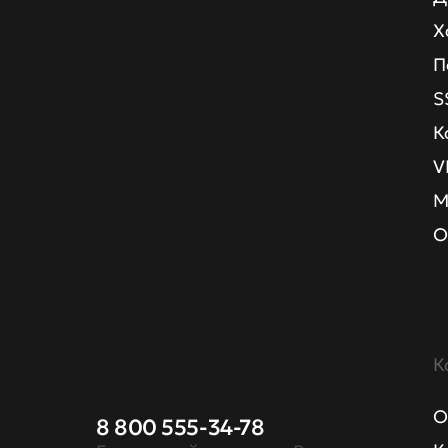
Х
П
S
К
V
М
О
К
О
8 800 555-34-78