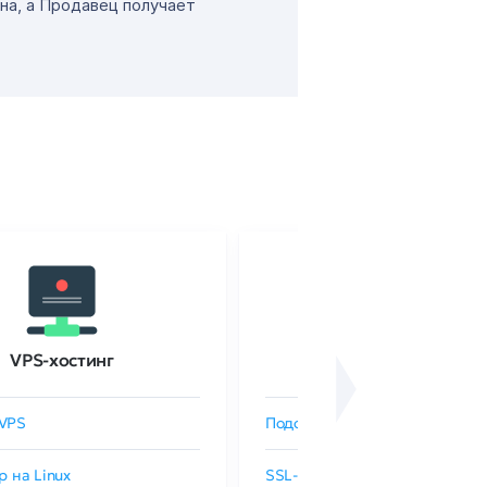
на, а Продавец получает
VPS-хостинг
SSL-сертификаты
VPS
Подобрать SSL-сертификат
р на Linux
SSL-сертификаты GlobalSign