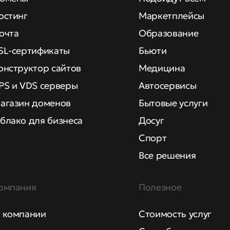
остинг
Маркетплейсы
очта
Образование
SL-сертификаты
Бьюти
онструктор сайтов
Медицина
PS и VDS серверы
Автосервисы
агазин доменов
Бытовые услуги
блако для бизнеса
Досуг
Спорт
Все решения
омпания
Полезное
 компании
Стоимость услуг