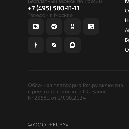
К
Бесплатный звонок по России
+7 (495) 580-11-11
О
Телефон в Москве
Н
А
Б
О
Облачная платформа Рег.ру включена
в реестр российского ПО Запись
№ 23682 от 29.08.2024
© ООО «РЕГ.РУ»