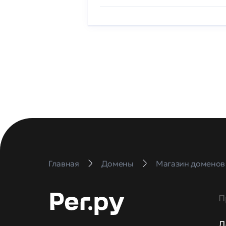
Главная
Домены
Магазин доменов
П
Д