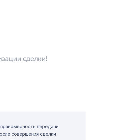
изации сделки!
т правомерность передачи
После совершения сделки