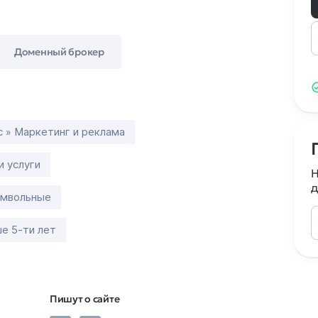
Доменный брокер
с » Маркетинг и реклама
и услуги
Н
д
имвольные
е 5-ти лет
Пишут о сайте