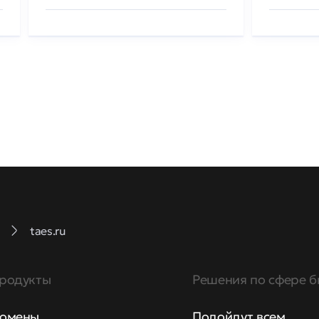
taes.ru
родукты
Решения по сфере б
омены
Подойдут всем