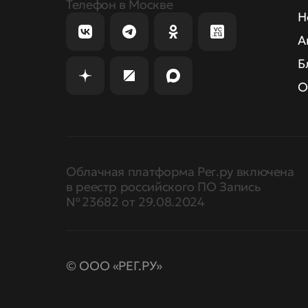
Телефон в Москве
Н
А
Б
О
Облачная платформа Рег.ру включена
в реестр российского ПО Запись
№ 23682 от 29.08.2024
© ООО «РЕГ.РУ»