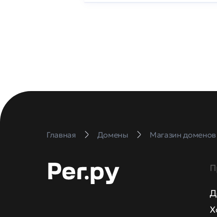
Главная
Домены
Магазин доменов
П
Д
Х