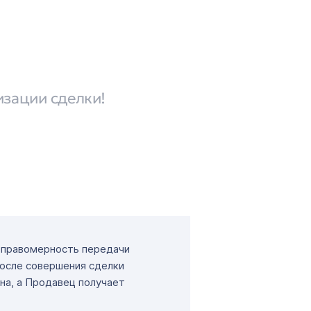
изации сделки!
т правомерность передачи
После совершения сделки
на, а Продавец получает