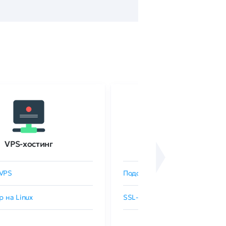
VPS-хостинг
SSL-сертификаты
VPS
Подобрать SSL-сертификат
р на Linux
SSL-сертификаты GlobalSign