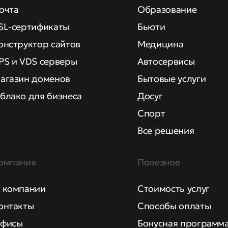
очта
Образование
SL-сертификаты
Бьюти
онструктор сайтов
Медицина
PS и VDS серверы
Автосервисы
агазин доменов
Бытовые услуги
блако для бизнеса
Досуг
Спорт
Все решения
омпания
Полезное
 компании
Стоимость услуг
онтакты
Способы оплаты
фисы
Бонусная программ