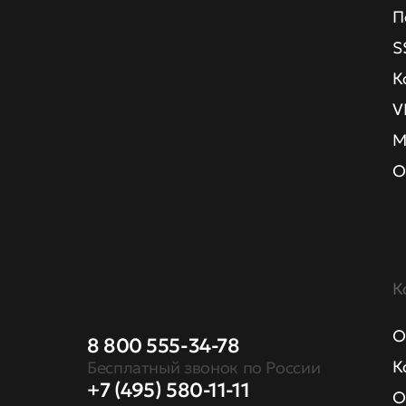
П
S
К
V
М
О
К
О
8 800 555-34-78
К
Бесплатный звонок по России
+7 (495) 580-11-11
О