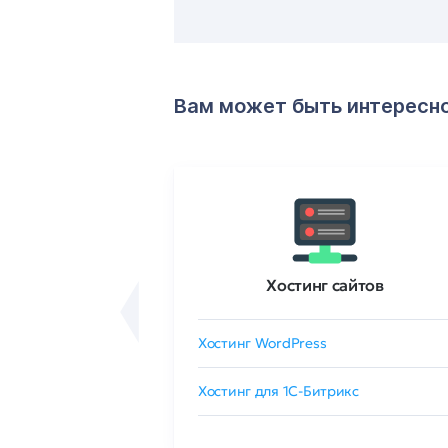
Вам может быть интересн
ртификаты
Хостинг сайтов
сертификат
Хостинг WordPress
 GlobalSign
Хостинг для 1C-Битрикс