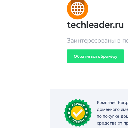
techleader.ru
Заинтересованы в п
Обратиться к брокеру
Компания Рег.
доменного име
по покупке до
средства от п