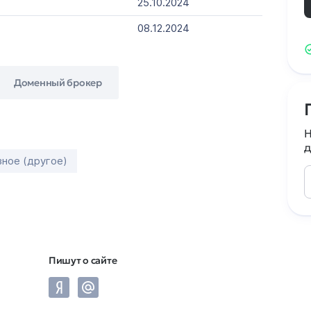
25.10.2024
08.12.2024
Доменный брокер
Н
д
зное (другое)
Пишут о сайте