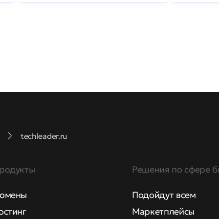
techleader.ru
родукты
Решения по сфере б
омены
Подойдут всем
остинг
Маркетплейсы