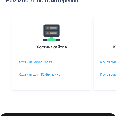
Вам может быть интересно
Хостинг сайтов
К
Хостинг WordPress
Конструк
Хостинг для 1C-Битрикс
Конструк