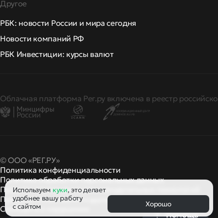
Другое
РБК: новости России и мира сегодня
Новости компаний РФ
РБК Инвестиции: курсы валют
Облачная платформа Рег.ру включена в реестр российско
© ООО «РЕГ.РУ»
Политика конфиденциальности
Политика обработки персональных данных
Правила применения рекомендательных технологий
Используем
куки
, это делает
удобнее вашу работу
Правила пользования
правила и политики
и другие
Хорошо
с сайтом
Сообщить о нарушении
Помощь