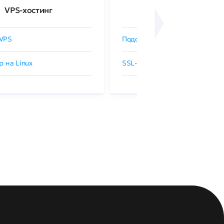
VPS-хостинг
SSL-сертификаты
VPS
Подобрать SSL-сертификат
р на Linux
SSL-сертификаты GlobalSign