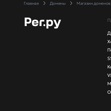
Главная
Домены
Магазин доменов
П
Д
Х
П
S
К
V
М
О