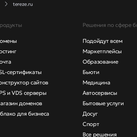
tereze.ru
родукты
Решения по сфере б
омены
Подойдут всем
остинг
Маркетплейсы
очта
Образование
SL-сертификаты
Бьюти
онструктор сайтов
Медицина
PS и VDS серверы
Автосервисы
агазин доменов
Бытовые услуги
блако для бизнеса
Досуг
Спорт
Все решения