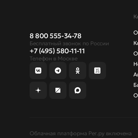
К
О
8 800 555-34-78
К
Бесплатный звонок по России
+7 (495) 580-11-11
О
Телефон в Москве
Н
А
Б
О
Облачная платформа Рег.ру включена