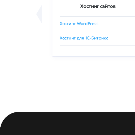
ртификаты
Хостинг сайтов
сертификат
Хостинг WordPress
 GlobalSign
Хостинг для 1C-Битрикс