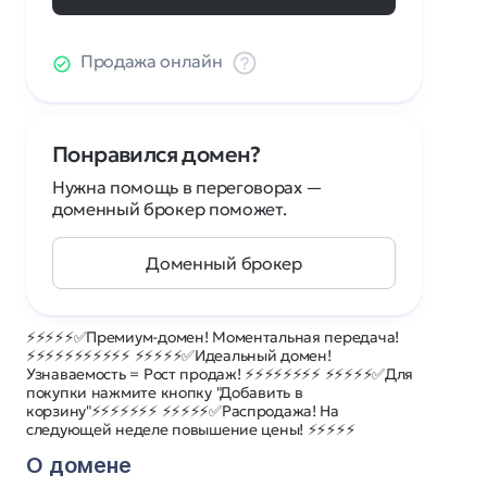
Продажа онлайн
Понравился домен?
Нужна помощь в переговорах —
доменный брокер поможет.
Доменный брокер
⚡⚡⚡⚡⚡✅Премиум-домен! Моментальная передача!
⚡⚡⚡⚡⚡⚡⚡⚡⚡⚡⚡ ⚡⚡⚡⚡⚡✅Идеальный домен!
Узнаваемость = Рост продаж! ⚡⚡⚡⚡⚡⚡⚡⚡ ⚡⚡⚡⚡⚡✅Для
покупки нажмите кнопку "Добавить в
корзину"⚡⚡⚡⚡⚡⚡⚡ ⚡⚡⚡⚡⚡✅Распродажа! На
следующей неделе повышение цены! ⚡⚡⚡⚡⚡
О домене