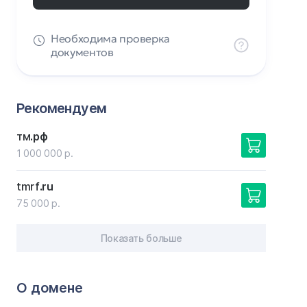
Необходима проверка
документов
Рекомендуем
тм
.рф
1 000 000 р.
tmrf
.ru
75 000 р.
Показать больше
О домене