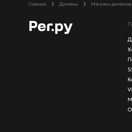
Главная
Домены
Магазин доменов
П
Д
Х
П
S
К
V
М
О