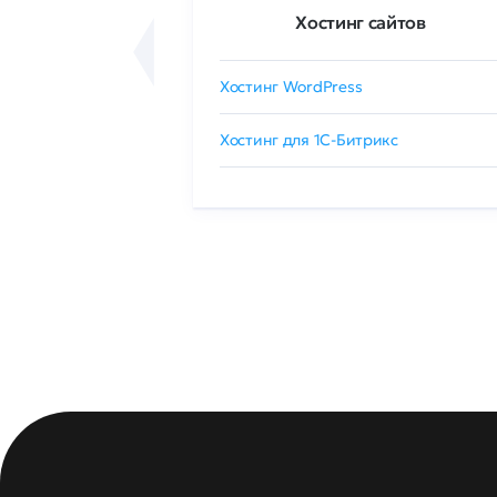
ртификаты
Хостинг сайтов
сертификат
Хостинг WordPress
 GlobalSign
Хостинг для 1C-Битрикс