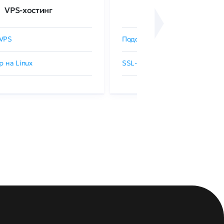
VPS-хостинг
SSL-сертификаты
VPS
Подобрать SSL-сертификат
р на Linux
SSL-сертификаты GlobalSign