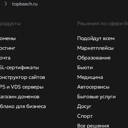
topbeach.ru
родукты
Решения по сфере б
омены
Подойдут всем
остинг
Маркетплейсы
очта
Образование
SL-сертификаты
Бьюти
онструктор сайтов
Медицина
PS и VDS серверы
Автосервисы
агазин доменов
Бытовые услуги
блако для бизнеса
Досуг
Спорт
Все решения