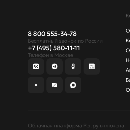
К
О
8 800 555-34-78
К
Бесплатный звонок по России
+7 (495) 580-11-11
О
Телефон в Москве
Н
А
Б
О
Облачная платформа Рег.ру включена