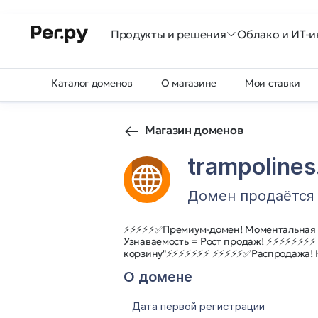
Продукты и решения
Облако и ИТ-и
Каталог доменов
О магазине
Мои ставки
Магазин доменов
trampolines
Домен продаётся
⚡⚡⚡⚡⚡✅Премиум-домен! Моментальная
Узнаваемость = Рост продаж! ⚡⚡⚡⚡⚡⚡⚡⚡
корзину"⚡⚡⚡⚡⚡⚡⚡ ⚡⚡⚡⚡⚡✅Распродажа! 
О домене
Дата первой регистрации