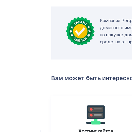
Компания Рег.
доменного име
по покупке до
средства от п
Вам может быть интересн
ртификаты
Хостинг сайтов