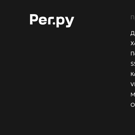
П
Д
Х
П
S
К
V
М
О