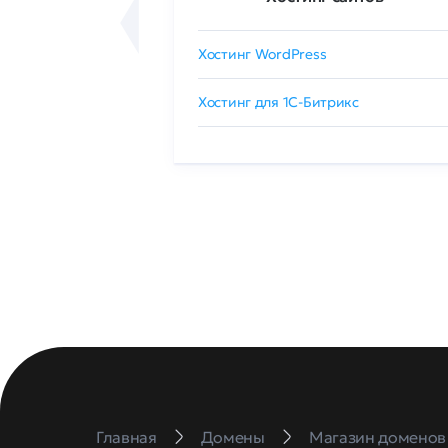
сертификат
Хостинг WordPress
 GlobalSign
Хостинг для 1C-Битрикс
Главная
Домены
Магазин доменов