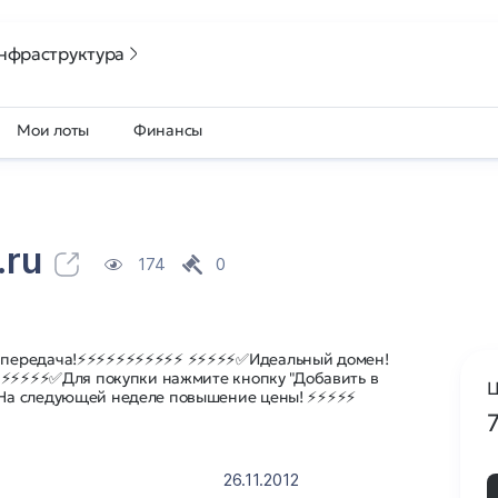
нфраструктура
Мои лоты
Финансы
.ru
174
0
 передача!⚡⚡⚡⚡⚡⚡⚡⚡⚡⚡⚡ ⚡⚡⚡⚡⚡✅Идеальный домен!
 ⚡⚡⚡⚡⚡✅Для покупки нажмите кнопку "Добавить в
Ц
На следующей неделе повышение цены! ⚡⚡⚡⚡⚡
26.11.2012