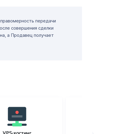
т правомерность передачи
После совершения сделки
на, а Продавец получает
VPS-хостинг
SSL-сертификаты