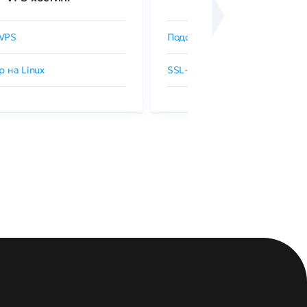
VPS
Подобрать SSL-сертификат
р на Linux
SSL-сертификаты GlobalSign