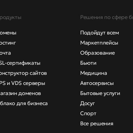
родукты
Решения по сфере б
омены
Подойдут всем
остинг
Маркетплейсы
очта
Образование
SL-сертификаты
Бьюти
онструктор сайтов
Медицина
PS и VDS серверы
Автосервисы
агазин доменов
Бытовые услуги
блако для бизнеса
Досуг
Спорт
Все решения