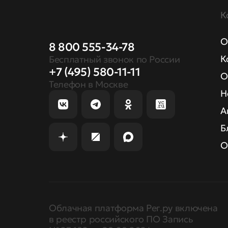
К
О
8 800 555-34-78
К
Бесплатный звонок по России
+7 (495) 580-11-11
О
Телефон в Москве
Н
А
Б
О
Облачная платформа Рег.ру включена
в реестр российского ПО Запись