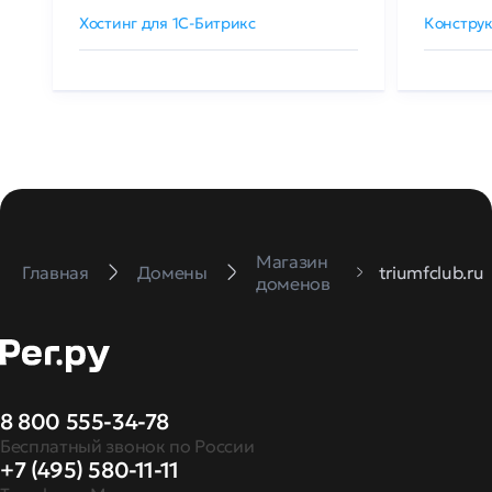
Хостинг для 1C-Битрикс
Конструк
Магазин
Главная
Домены
triumfclub.ru
доменов
8 800 555-34-78
Бесплатный звонок по России
+7 (495) 580-11-11