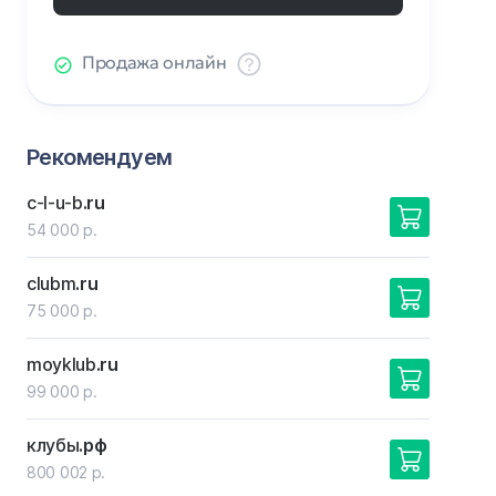
Продажа онлайн
Рекомендуем
c-l-u-b
.ru
54 000 р.
clubm
.ru
75 000 р.
moyklub
.ru
99 000 р.
клубы
.рф
800 002 р.