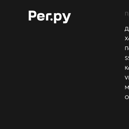
П
Д
Х
П
S
К
V
М
О