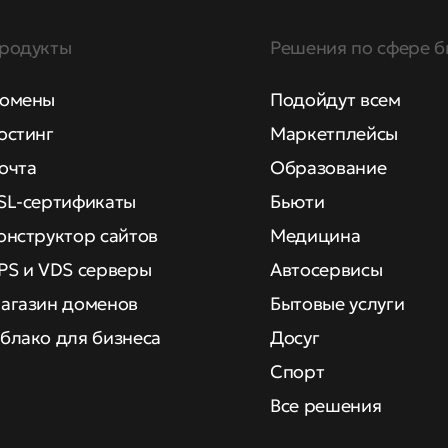
родукты
Решения по сфере б
омены
Подойдут всем
остинг
Маркетплейсы
очта
Образование
SL-сертификаты
Бьюти
онструктор сайтов
Медицина
PS и VDS серверы
Автосервисы
агазин доменов
Бытовые услуги
блако для бизнеса
Досуг
Спорт
Все решения