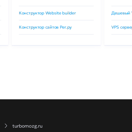
Конструктор Website builder
Дешевый 
Конструктор сайтов Рег.ру
VPS серве
turbomozg.ru