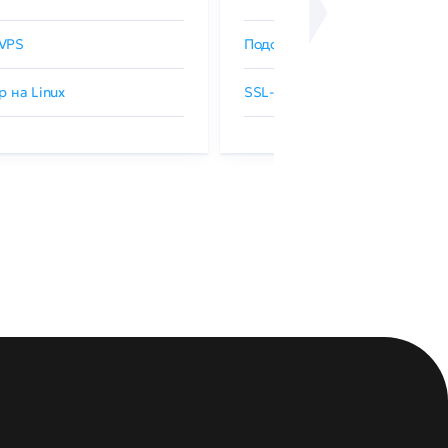
VPS
Подобрать SSL-сертификат
р на Linux
SSL-сертификаты GlobalSign