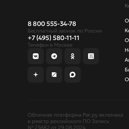
К
О
8 800 555-34-78
К
Бесплатный звонок по России
+7 (495) 580-11-11
О
Телефон в Москве
Н
А
Б
О
Облачная платформа Рег.ру включена
в реестр российского ПО Запись
№ 23682 от 29.08.2024