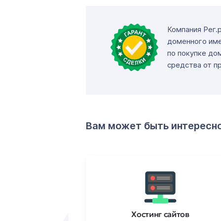
Компания Рег.
доменного име
по покупке до
средства от п
Вам может быть интересн
ртификаты
Хостинг сайтов