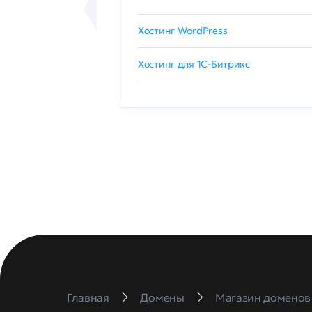
сертификат
Хостинг WordPress
 GlobalSign
Хостинг для 1C-Битрикс
Главная
Домены
Магазин доменов