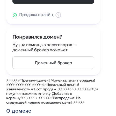
Продажа онлайн
Понравился домен?
Нужна помощь в переговорах —
доменный брокер поможет.
Доменный брокер
⚡⚡⚡⚡⚡✅Премиум-домен! Моментальная передача!
⚡⚡⚡⚡⚡⚡⚡⚡⚡⚡⚡ ⚡⚡⚡⚡⚡✅Идеальный домен!
Узнаваемость = Рост продаж! ⚡⚡⚡⚡⚡⚡⚡⚡ ⚡⚡⚡⚡⚡✅Для
покупки нажмите кнопку "Добавить в
корзину"⚡⚡⚡⚡⚡⚡⚡ ⚡⚡⚡⚡⚡✅Распродажа! На
следующей неделе повышение цены! ⚡⚡⚡⚡⚡
О домене