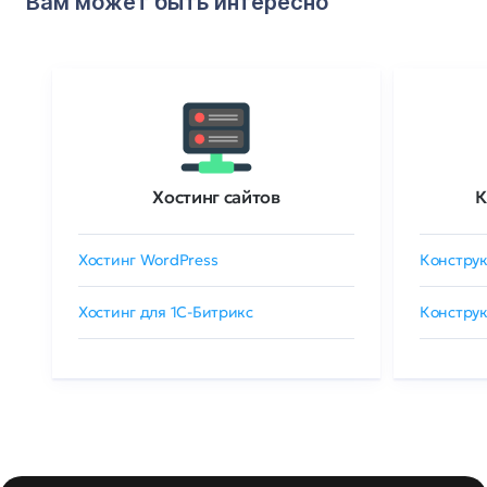
Вам может быть интересно
Хостинг сайтов
К
Хостинг WordPress
Конструк
Хостинг для 1C-Битрикс
Конструк