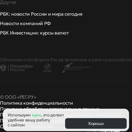
Другое
РБК: новости России и мира сегодня
Новости компаний РФ
РБК Инвестиции: курсы валют
Облачная платформа Рег.ру включена в реестр российско
© ООО «РЕГ.РУ»
Политика конфиденциальности
Политика обработки персональных данных
Правила применения рекомендательных технологий
Используем
куки
, это делает
удобнее вашу работу
Правила пользования
правила и политики
и другие
Хорошо
с сайтом
Сообщить о нарушении
Помощь