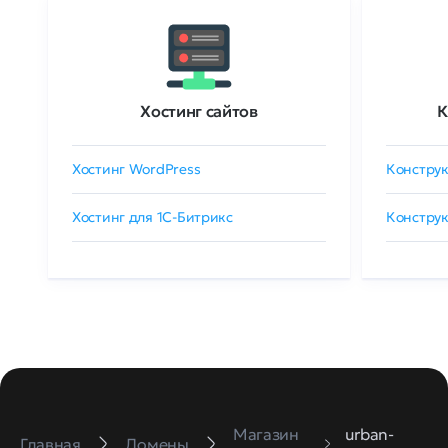
Хостинг сайтов
К
Хостинг WordPress
Конструк
Хостинг для 1C-Битрикс
Конструк
Магазин
urban-
Главная
Домены