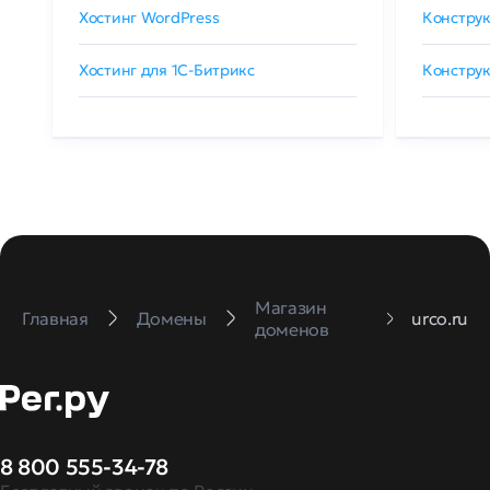
Хостинг WordPress
Конструк
Хостинг для 1C-Битрикс
Конструк
Магазин
Главная
Домены
urco.ru
доменов
8 800 555-34-78