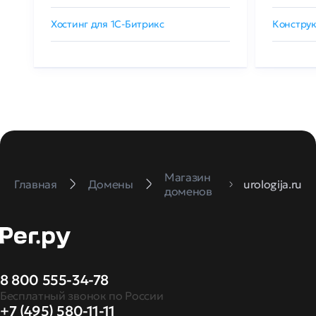
Хостинг для 1C-Битрикс
Конструк
Магазин
Главная
Домены
urologija.ru
доменов
8 800 555-34-78
Бесплатный звонок по России
+7 (495) 580-11-11