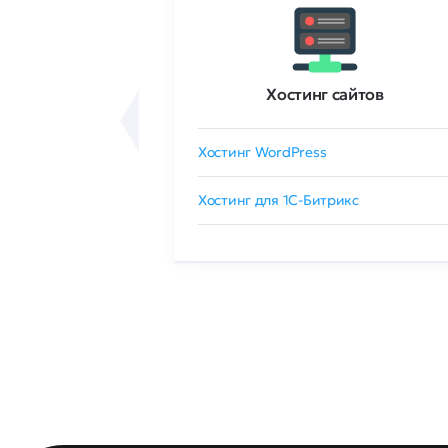
ртификаты
Хостинг сайтов
сертификат
Хостинг WordPress
 GlobalSign
Хостинг для 1C-Битрикс