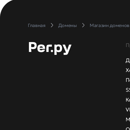
Главная
Домены
Магазин доменов
П
Д
Х
П
S
К
V
М
О