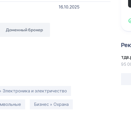
16.10.2025
Доменный брокер
Ре
тдв
95 0
» Электроника и электричество
имвольные
Бизнес » Охрана