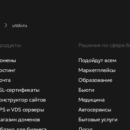
utdv.ru
родукты
Решения по сфере б
омены
Подойдут всем
остинг
Маркетплейсы
очта
Образование
SL-сертификаты
Бьюти
онструктор сайтов
Медицина
PS и VDS серверы
Автосервисы
агазин доменов
Бытовые услуги
блако для бизнеса
Досуг