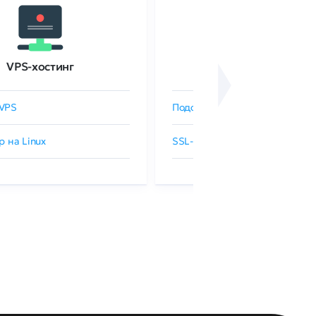
VPS-хостинг
SSL-сертификаты
VPS
Подобрать SSL-сертификат
р на Linux
SSL-сертификаты GlobalSign