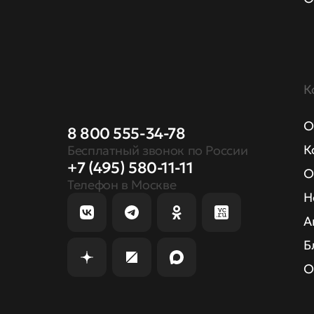
К
О
8 800 555-34-78
К
Бесплатный звонок по России
+7 (495) 580-11-11
О
Телефон в Москве
Н
А
Б
О