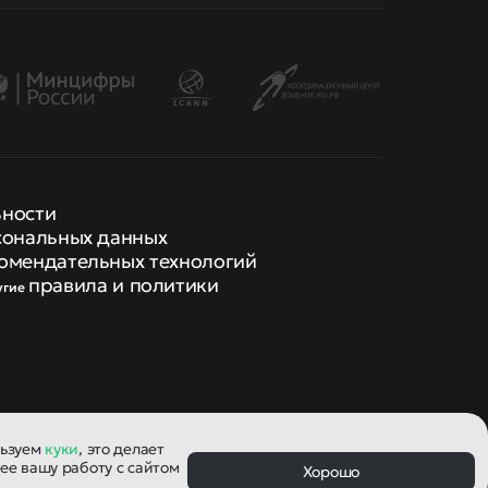
ьности
сональных данных
омендательных технологий
правила и политики
угие
льзуем
куки
, это делает
ее вашу работу с сайтом
Хорошо