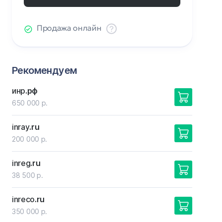
Продажа онлайн
Рекомендуем
инр
.рф
650 000 р.
inray
.ru
200 000 р.
inreg
.ru
38 500 р.
inreco
.ru
350 000 р.