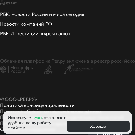
Другое
РБК: новости России и мира сегодня
Новости компаний РФ
РБК Инвестиции: курсы валют
Облачная платформа Рег.ру включена в реестр российско
© ООО «РЕГ.РУ»
Политика конфиденциальности
Политика обработки персональных данных
Правила применения рекомендательных технологий
Используем
куки
, это делает
удобнее вашу работу
Правила пользования
правила и политики
и другие
Хорошо
с сайтом
Сообщить о нарушении
Помощь