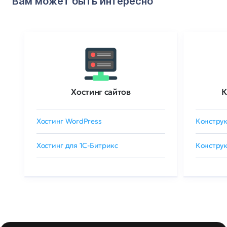
Вам может быть интересно
Хостинг сайтов
К
Хостинг WordPress
Конструк
Хостинг для 1C-Битрикс
Конструк