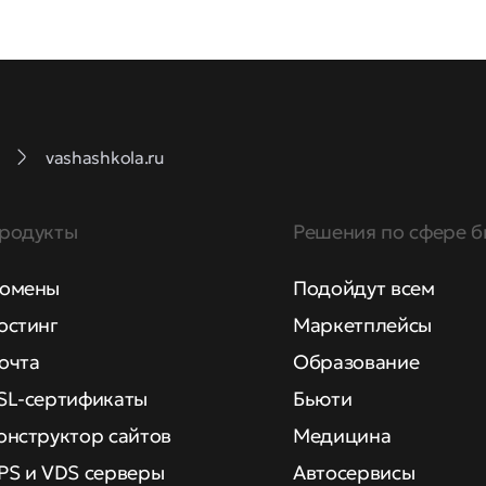
vashashkola.ru
родукты
Решения по сфере б
омены
Подойдут всем
остинг
Маркетплейсы
очта
Образование
SL-сертификаты
Бьюти
онструктор сайтов
Медицина
PS и VDS серверы
Автосервисы