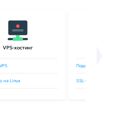
VPS-хостинг
SSL-сертификаты
VPS
Подобрать SSL-сертификат
р на Linux
SSL-сертификаты GlobalSign