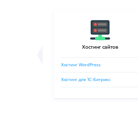
ртификаты
Хостинг сайтов
сертификат
Хостинг WordPress
 GlobalSign
Хостинг для 1C-Битрикс