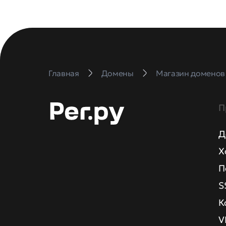
Главная
Домены
Магазин доменов
П
Д
Х
П
S
К
V