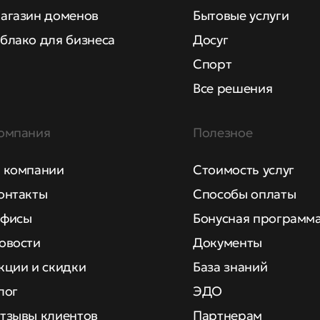
агазин доменов
Бытовые услуги
блако для бизнеса
Досуг
Спорт
Все решения
омпания
Полезное
 компании
Стоимость услуг
онтакты
Способы оплаты
фисы
Бонусная программ
овости
Документы
кции и скидки
База знаний
лог
ЭДО
тзывы клиентов
Партнерам