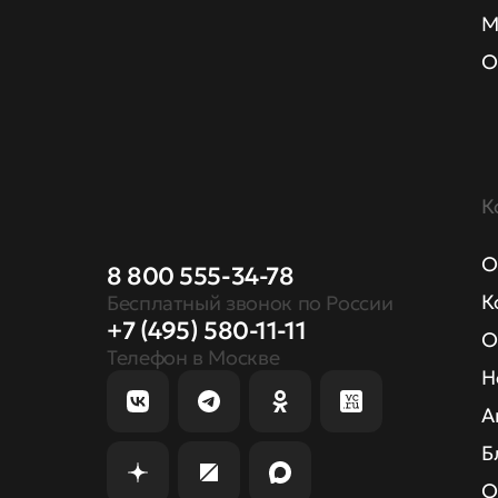
М
О
К
О
8 800 555-34-78
К
Бесплатный звонок по России
+7 (495) 580-11-11
О
Телефон в Москве
Н
А
Б
О