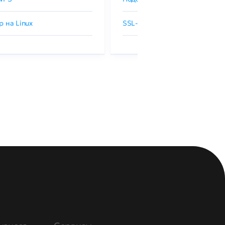
р на Linux
SSL-сертификаты GlobalSign