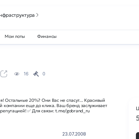
нфраструктура
Мои лоты
Финансы
16
0
! Остальные 20%? Они Вас не спасут... Красивый
ой компании еще до клика. Ваш бренд заслуживает
Ц
 репутацией! ✅ Для связи: t.me/gobrand_ru
23.07.2008