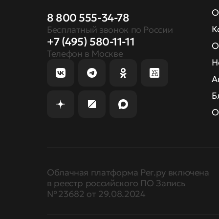
О
8 800 555-34-78
К
Бесплатный звонок по России
+7 (495) 580-11-11
О
Телефон в Москве
Н
А
Б
О
Облачная платформа Рег.ру включена
в реестр российского ПО Запись
№ 23682 от 29.08.2024