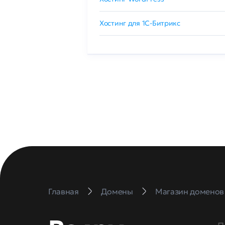
 GlobalSign
Хостинг для 1C-Битрикс
Главная
Домены
Магазин доменов