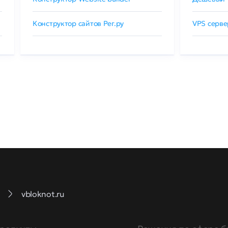
Конструктор сайтов Рег.ру
VPS серве
vbloknot.ru