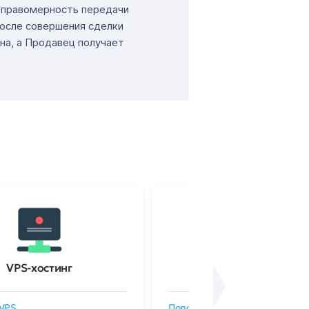
т правомерность передачи
После совершения сделки
на, а Продавец получает
VPS-хостинг
SSL-сертификаты
VPS
Подобрать SSL-сертификат