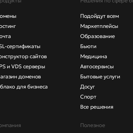
родукты
Решения по сфере б
омены
Подойдут всем
остинг
Маркетплейсы
очта
Образование
SL-сертификаты
Бьюти
онструктор сайтов
Медицина
PS и VDS серверы
Автосервисы
агазин доменов
Бытовые услуги
блако для бизнеса
Досуг
Спорт
Все решения
омпания
Полезное