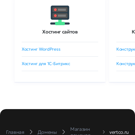
Хостинг сайтов
К
Хостинг WordPress
Конструк
Хостинг для 1C-Битрикс
Конструк
Магазин
Главная
Домены
vertco.ru