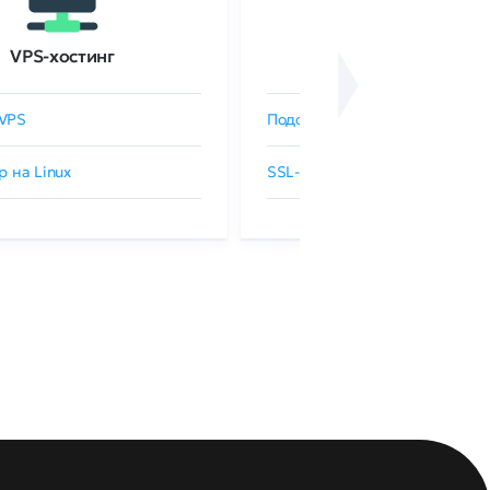
VPS-хостинг
SSL-сертификаты
VPS
Подобрать SSL-сертификат
р на Linux
SSL-сертификаты GlobalSign