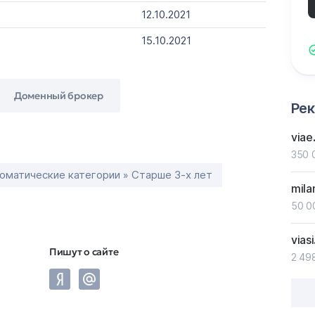
12.10.2021
15.10.2021
Доменный брокер
Ре
viae
350 
оматические категории » Старше 3-х лет
mila
50 0
viasi
Пишут о сайте
2 49