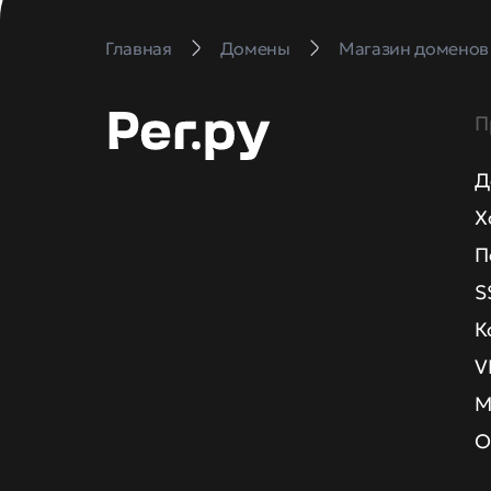
Главная
Домены
Магазин доменов
П
Д
Х
П
S
К
V
М
О