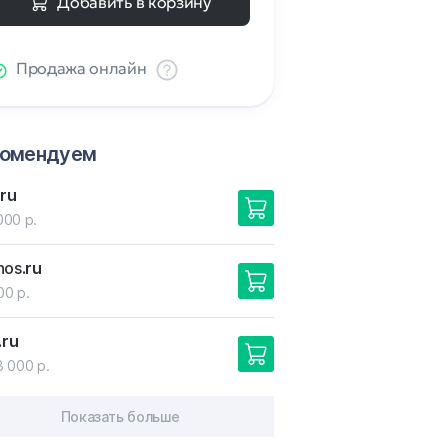
Добавить в корзину
Продажа онлайн
комендуем
.ru
000 р.
nos
.ru
00 р.
.ru
8 000 р.
Показать больше