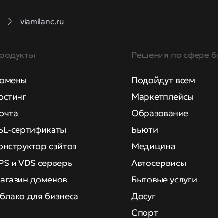
viamilano.ru
родукты
Решения по сфере б
омены
Подойдут всем
остинг
Маркетплейсы
очта
Образование
SL-сертификаты
Бьюти
онструктор сайтов
Медицина
PS и VDS серверы
Автосервисы
агазин доменов
Бытовые услуги
блако для бизнеса
Досуг
Спорт