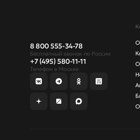
К
О
8 800 555-34-78
К
Бесплатный звонок по России
+7 (495) 580-11-11
О
Телефон в Москве
Н
А
Б
О