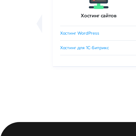
ртификаты
Хостинг сайтов
сертификат
Хостинг WordPress
 GlobalSign
Хостинг для 1C-Битрикс