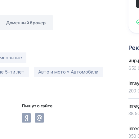
Доменный брокер
Ре
имвольные
инр
650 
е 5-ти лет
Авто и мото » Автомобили
inra
200 
inre
Пишут о сайте
38 5
inre
350 