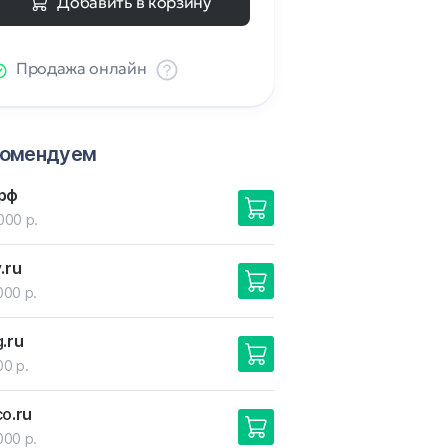
Добавить в корзину
Продажа онлайн
комендуем
.рф
000 р.
y
.ru
000 р.
g
.ru
00 р.
co
.ru
000 р.