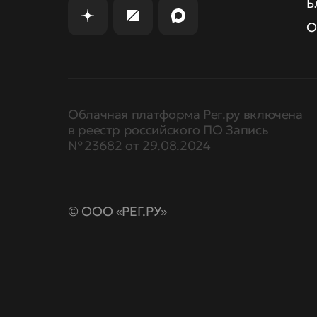
Б
О
Облачная платформа Рег.ру включена
в реестр российского ПО Запись
№ 23682 от 29.08.2024
© ООО «РЕГ.РУ»