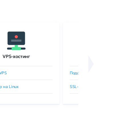
VPS-хостинг
SSL-сертификаты
VPS
Подобрать SSL-сертификат
р на Linux
SSL-сертификаты GlobalSign