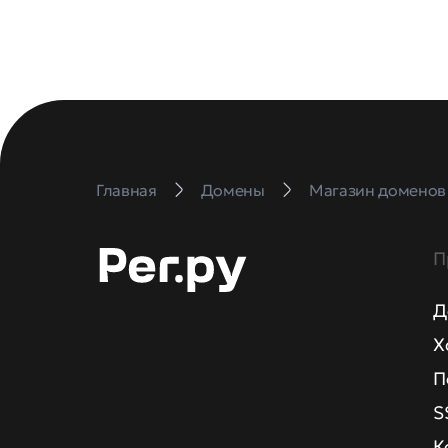
Главная
Домены
Магазин доменов
П
Д
Х
П
S
К