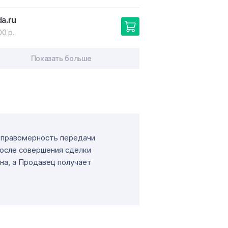
da
.ru
00 р.
Показать больше
т правомерность передачи
После совершения сделки
на, а Продавец получает