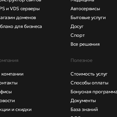
PS и VDS серверы
Автосервисы
агазин доменов
Бытовые услуги
блако для бизнеса
Досуг
Спорт
Все решения
омпания
Полезное
 компании
Стоимость услуг
онтакты
Способы оплаты
фисы
Бонусная программ
овости
Документы
кции и скидки
База знаний