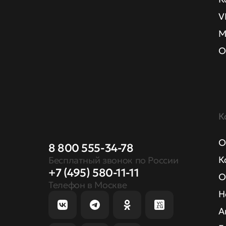
V
М
О
К
О
8 800 555-34-78
К
Бесплатный звонок по России
+7 (495) 580-11-11
О
Телефон в Москве
Н
А