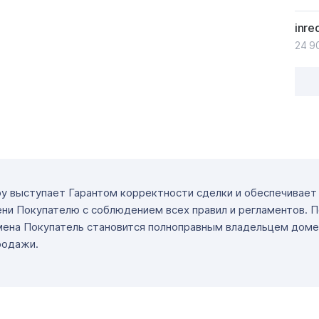
inre
24 9
ру выступает Гарантом корректности сделки и обеспечивае
ни Покупателю с соблюдением всех правил и регламентов. 
мена Покупатель становится полноправным владельцем доме
родажи.