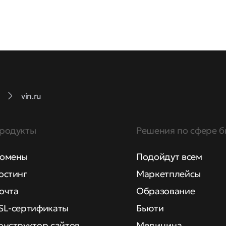
vin.ru
родукты
Решения по сфере б
омены
Подойдут всем
остинг
Маркетплейсы
очта
Образование
SL-сертификаты
Бьюти
онструктор сайтов
Медицина