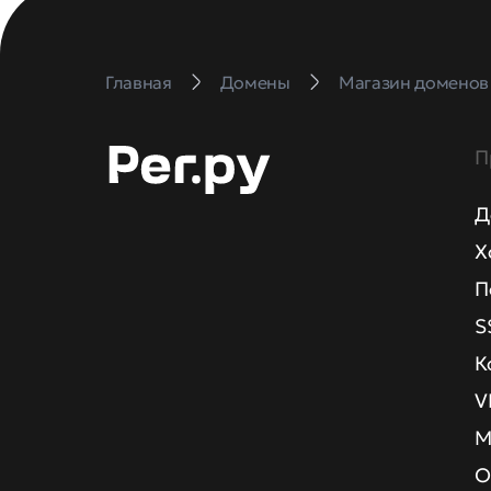
Главная
Домены
Магазин доменов
П
Д
Х
П
S
К
V
М
О