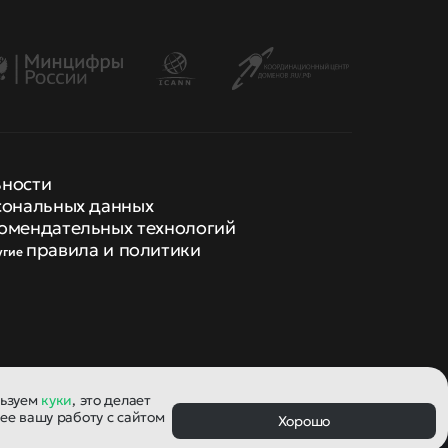
ьности
сональных данных
омендательных технологий
правила и политики
угие
льзуем
куки
, это делает
ее вашу работу с сайтом
Хорошо