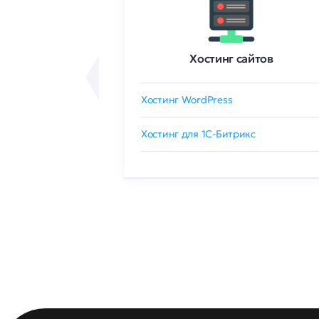
ртификаты
Хостинг сайтов
сертификат
Хостинг WordPress
 GlobalSign
Хостинг для 1C-Битрикс