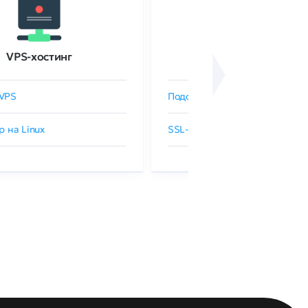
VPS-хостинг
SSL-сертификаты
VPS
Подобрать SSL-сертификат
р на Linux
SSL-сертификаты GlobalSign