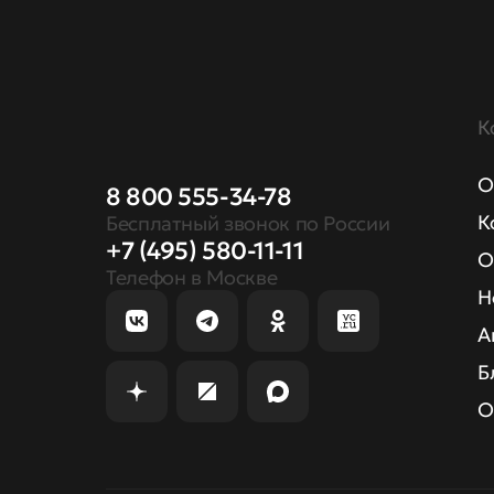
К
О
8 800 555-34-78
К
Бесплатный звонок по России
+7 (495) 580-11-11
О
Телефон в Москве
Н
А
Б
О