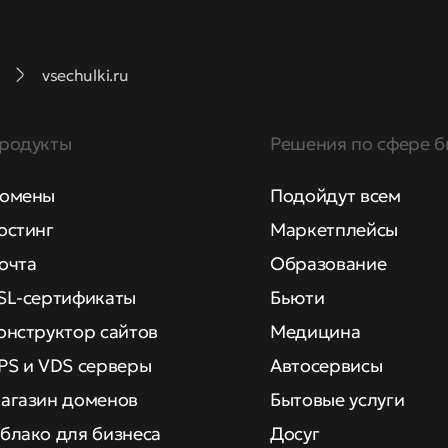
vsechulki.ru
родукты
Решения по сфере б
омены
Подойдут всем
остинг
Маркетплейсы
очта
Образование
SL-сертификаты
Бьюти
онструктор сайтов
Медицина
PS и VDS серверы
Автосервисы
агазин доменов
Бытовые услуги
блако для бизнеса
Досуг