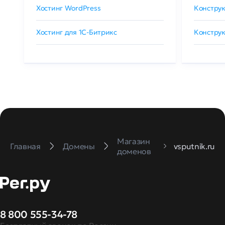
Хостинг WordPress
Конструк
Хостинг для 1C-Битрикс
Конструк
Магазин
Главная
Домены
vsputnik.ru
доменов
8 800 555-34-78