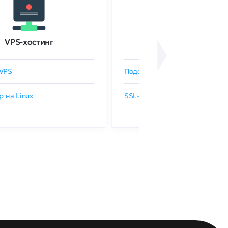
VPS-хостинг
SSL-сертификаты
VPS
Подобрать SSL-сертификат
р на Linux
SSL-сертификаты GlobalSign