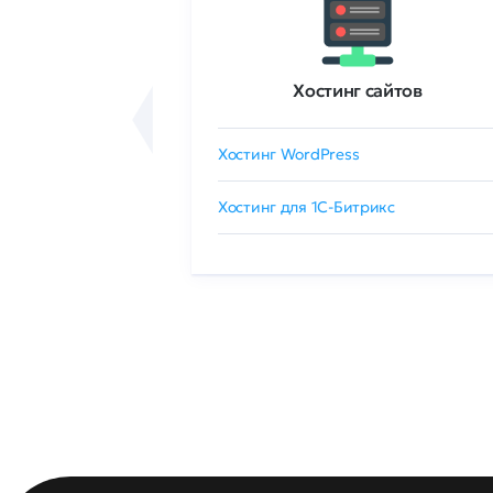
ртификаты
Хостинг сайтов
сертификат
Хостинг WordPress
 GlobalSign
Хостинг для 1C-Битрикс