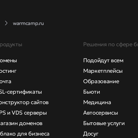
warmcamp.ru
родукты
Решения по сфере б
омены
Подойдут всем
остинг
Маркетплейсы
очта
Образование
SL-сертификаты
Бьюти
онструктор сайтов
Медицина
PS и VDS серверы
Автосервисы
агазин доменов
Бытовые услуги
блако для бизнеса
Досуг