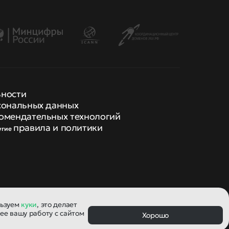
ьности
сональных данных
омендательных технологий
правила и политики
угие
льзуем
куки
, это делает
ее вашу работу с сайтом
Хорошо