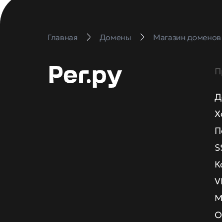
Главная
Домены
Магазин доменов
П
Д
Х
П
S
К
V
М
О