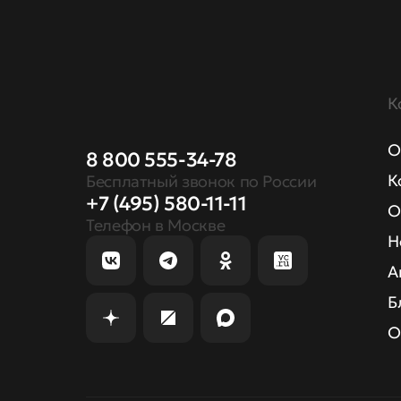
К
О
8 800 555-34-78
К
Бесплатный звонок по России
+7 (495) 580-11-11
О
Телефон в Москве
Н
А
Б
О