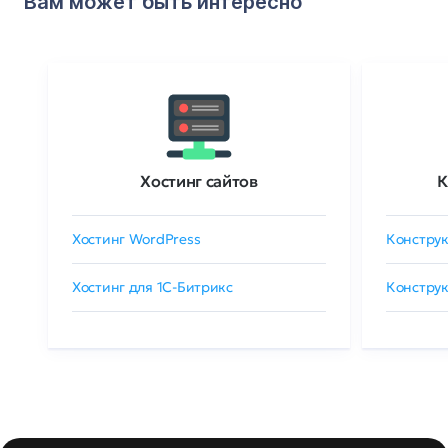
Вам может быть интересно
Хостинг сайтов
К
Хостинг WordPress
Конструк
Хостинг для 1C-Битрикс
Конструк