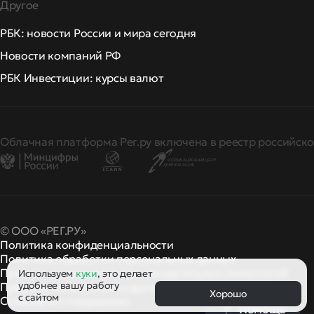
Другое
РБК: новости России и мира сегодня
Новости компаний РФ
РБК Инвестиции: курсы валют
Облачная платформа Рег.ру включена в реестр российско
© ООО «РЕГ.РУ»
Политика конфиденциальности
Политика обработки персональных данных
Правила применения рекомендательных технологий
Используем
куки
, это делает
удобнее вашу работу
Правила пользования
правила и политики
и другие
Хорошо
с сайтом
Сообщить о нарушении
Помощь