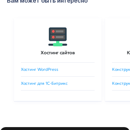
Вам может быть интересно
Хостинг сайтов
К
Хостинг WordPress
Конструк
Хостинг для 1C-Битрикс
Конструк