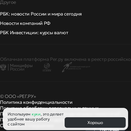
Другое
РБК: новости России и мира сегодня
Новости компаний РФ
РБК Инвестиции: курсы валют
Облачная платформа Рег.ру включена в реестр российско
© ООО «РЕГ.РУ»
Политика конфиденциальности
Политика обработки персональных данных
Правила применения рекомендательных технологий
Используем
куки
, это делает
удобнее вашу работу
Правила пользования
правила и политики
и другие
Хорошо
с сайтом
Сообщить о нарушении
Помощь