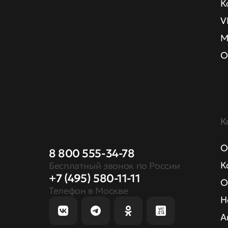
К
V
М
О
К
О
8 800 555-34-78
К
Бесплатный звонок по России
+7 (495) 580-11-11
О
Телефон в Москве
Н
А