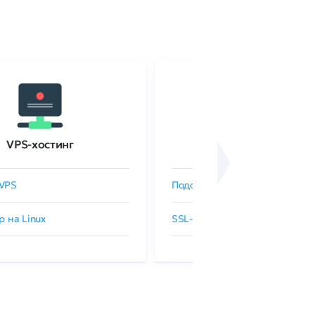
VPS-хостинг
SSL-сертификаты
VPS
Подобрать SSL-сертификат
р на Linux
SSL-сертификаты GlobalSign