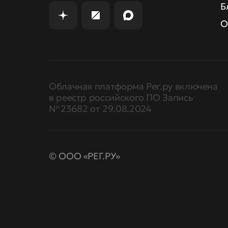
Б
О
Облачная платформа Рег.ру включена
в реестр российского ПО Запись
№ 23682 от 29.08.2024
© ООО «РЕГ.РУ»