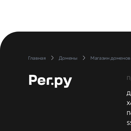
Главная
Домены
Магазин доменов
П
Д
Х
П
S