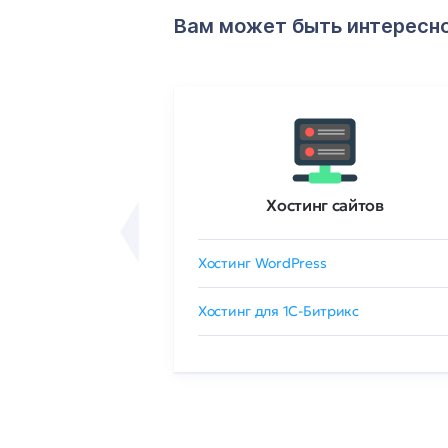
Вам может быть интересн
ртификаты
Хостинг сайтов
сертификат
Хостинг WordPress
 GlobalSign
Хостинг для 1C-Битрикс