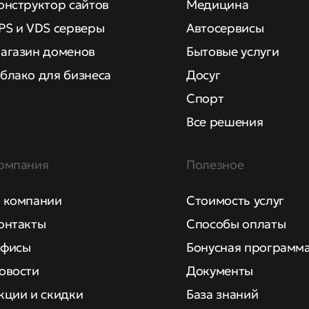
онструктор сайтов
Медицина
PS и VDS серверы
Автосервисы
агазин доменов
Бытовые услуги
блако для бизнеса
Досуг
Спорт
Все решения
омпания
Полезное
 компании
Стоимость услуг
онтакты
Способы оплаты
фисы
Бонусная программ
овости
Документы
кции и скидки
База знаний