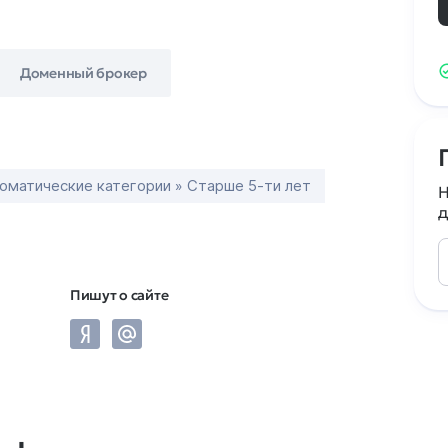
Доменный брокер
оматические категории » Старше 5-ти лет
Н
д
Пишут о сайте