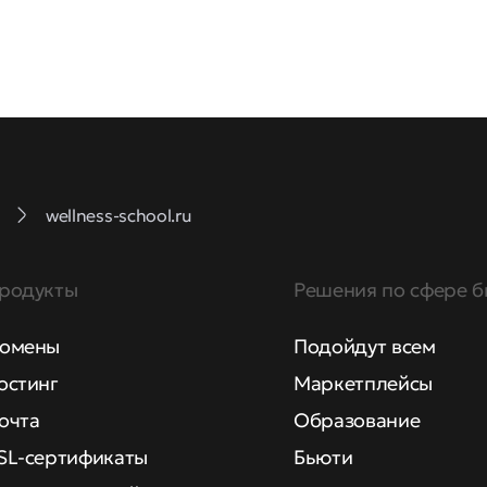
wellness-school.ru
родукты
Решения по сфере б
омены
Подойдут всем
остинг
Маркетплейсы
очта
Образование
SL-сертификаты
Бьюти