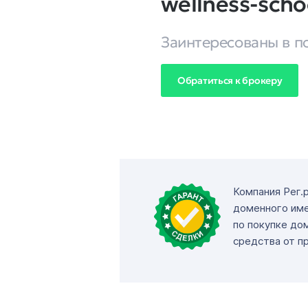
wellness-scho
Заинтересованы в п
Обратиться к брокеру
Компания Рег.
доменного име
по покупке до
средства от п