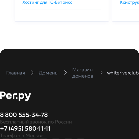
Хостинг для 1C-Битрикс
Конструк
Магазин
Главная
Домены
whiteriverclub
доменов
8 800 555-34-78
Бесплатный звонок по России
+7 (495) 580-11-11
Телефон в Москве