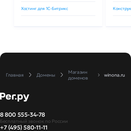
Хостинг для 1C-Битрикс
Конструк
Магазин
Главная
Домены
winona.ru
доменов
8 800 555-34-78
Бесплатный звонок по России
+7 (495) 580-11-11