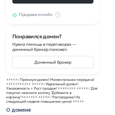
Продажа онлайн
Понравился домен?
Нужна помощь в переговорах —
доменный брокер поможет.
Доменный брокер
⚡⚡⚡⚡⚡✅Премиум-домен! Моментальная передача!
⚡⚡⚡⚡⚡⚡⚡⚡⚡⚡⚡ ⚡⚡⚡⚡⚡✅Идеальный домен!
Узнаваемость = Рост продаж! ⚡⚡⚡⚡⚡⚡⚡⚡ ⚡⚡⚡⚡⚡✅Для
покупки нажмите кнопку "Добавить в
корзину"⚡⚡⚡⚡⚡⚡⚡ ⚡⚡⚡⚡⚡✅Распродажа! На
следующей неделе повышение цены! ⚡⚡⚡⚡⚡
О домене