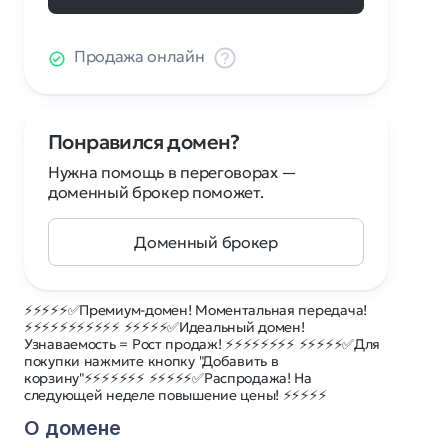
Продажа онлайн
Понравился домен?
Нужна помощь в переговорах —
доменный брокер поможет.
Доменный брокер
⚡⚡⚡⚡⚡✅Премиум-домен! Моментальная передача!
⚡⚡⚡⚡⚡⚡⚡⚡⚡⚡⚡ ⚡⚡⚡⚡⚡✅Идеальный домен!
Узнаваемость = Рост продаж! ⚡⚡⚡⚡⚡⚡⚡⚡ ⚡⚡⚡⚡⚡✅Для
покупки нажмите кнопку "Добавить в
корзину"⚡⚡⚡⚡⚡⚡⚡ ⚡⚡⚡⚡⚡✅Распродажа! На
следующей неделе повышение цены! ⚡⚡⚡⚡⚡
О домене