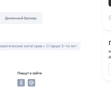
Доменный брокер
оматические категории » Старше 5-ти лет
Н
д
Пишут о сайте