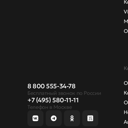
К
V
М
О
К
О
8 800 555-34-78
К
Бесплатный звонок по России
+7 (495) 580-11-11
О
Телефон в Москве
Н
А