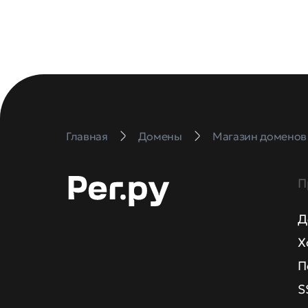
Главная
Домены
Магазин доменов
П
Д
Х
П
S