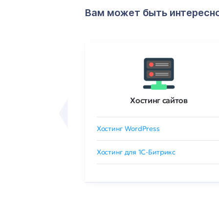
Вам может быть интересн
ртификаты
Хостинг сайтов
сертификат
Хостинг WordPress
 GlobalSign
Хостинг для 1C-Битрикс