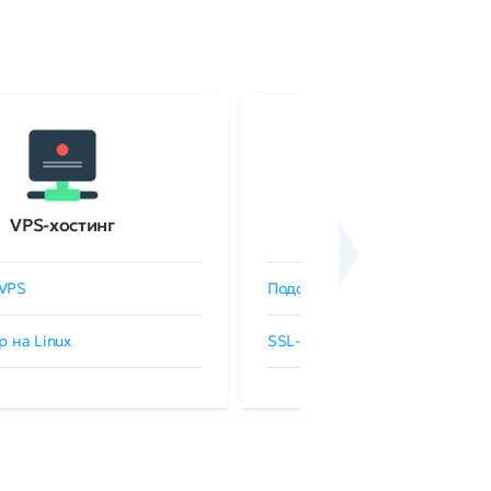
VPS-хостинг
SSL-сертификаты
VPS
Подобрать SSL-сертификат
р на Linux
SSL-сертификаты GlobalSign