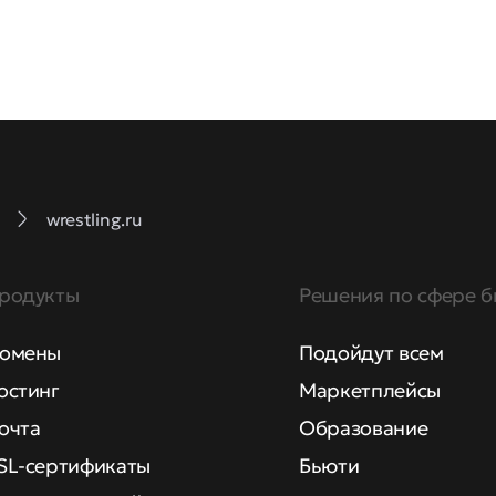
wrestling.ru
родукты
Решения по сфере б
омены
Подойдут всем
остинг
Маркетплейсы
очта
Образование
SL-сертификаты
Бьюти