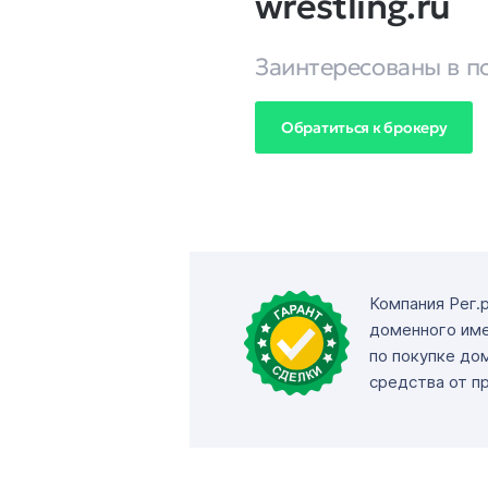
wrestling.ru
Заинтересованы в п
Обратиться к брокеру
Компания Рег.
доменного име
по покупке до
средства от п