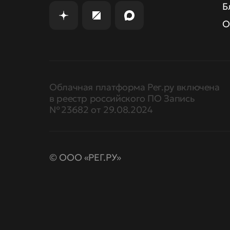
Б
О
Облачная платформа Рег.ру включена
в реестр российского ПО Запись
№ 23682 от 29.08.2024
© ООО «РЕГ.РУ»