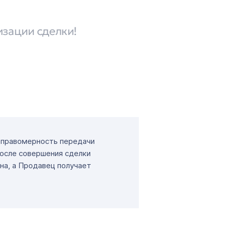
изации сделки!
т правомерность передачи
После совершения сделки
на, а Продавец получает