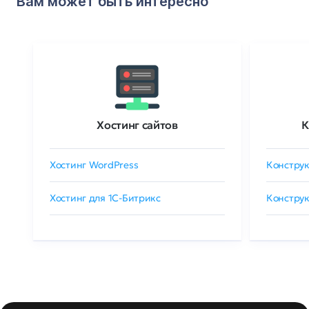
Вам может быть интересно
Хостинг сайтов
К
Хостинг WordPress
Конструк
Хостинг для 1C-Битрикс
Конструк