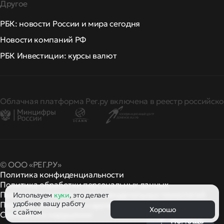
Другое
РБК: новости России и мира сегодня
Новости компаний РФ
РБК Инвестиции: курсы валют
Облачная платформа Рег.ру включена в реестр российско
© ООО «РЕГ.РУ»
Политика конфиденциальности
Политика обработки персональных данных
Правила применения рекомендательных технологий
Используем
куки
, это делает
удобнее вашу работу
Правила пользования
правила и политики
и другие
Хорошо
с сайтом
Сообщить о нарушении
Помощь