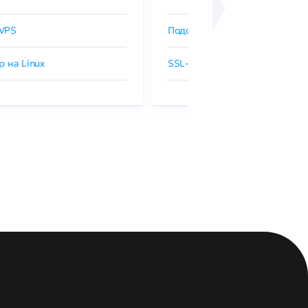
VPS
Подобрать SSL-сертификат
р на Linux
SSL-сертификаты GlobalSign