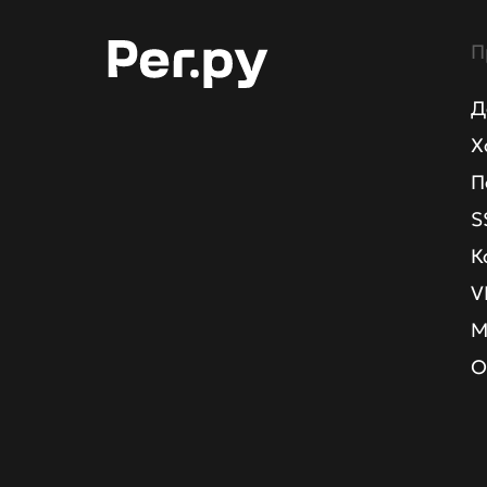
П
Д
Х
П
S
К
V
М
О