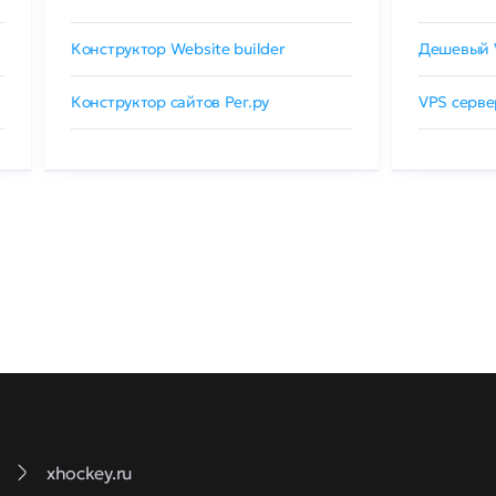
Конструктор Website builder
Дешевый 
Конструктор сайтов Рег.ру
VPS серве
xhockey.ru