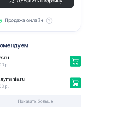
Добавить в корзину
Продажа онлайн
комендуем
ys
.ru
00 р.
keymania
.ru
00 р.
Показать больше