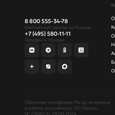
К
О
8 800 555-34-78
К
Бесплатный звонок по России
+7 (495) 580-11-11
О
Телефон в Москве
Н
А
Б
О
Облачная платформа Рег.ру включена
в реестр российского ПО Запись
№ 23682 от 29.08.2024