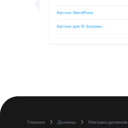
сертификат
Хостинг WordPress
 GlobalSign
Хостинг для 1C-Битрикс
Главная
Домены
Магазин доменов