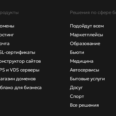
родукты
Решения по сфере б
омены
Подойдут всем
остинг
Маркетплейсы
очта
Образование
SL-сертификаты
Бьюти
онструктор сайтов
Медицина
PS и VDS серверы
Автосервисы
агазин доменов
Бытовые услуги
блако для бизнеса
Досуг
Спорт
Все решения