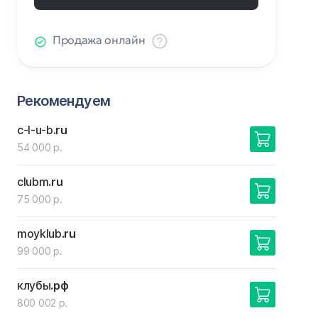
Продажа онлайн
Рекомендуем
c-l-u-b
.ru
54 000 р.
clubm
.ru
75 000 р.
moyklub
.ru
99 000 р.
клубы
.рф
800 002 р.