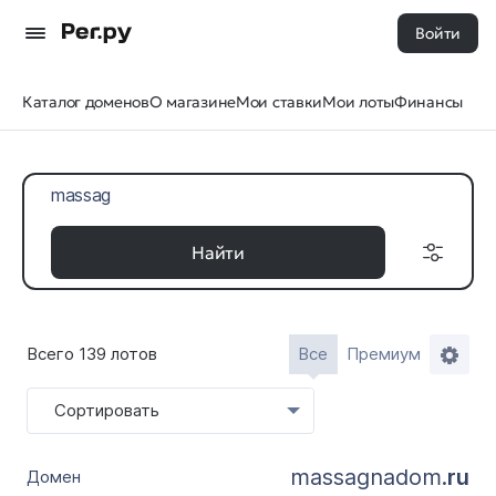
Войти
Каталог доменов
О магазине
Мои ставки
Мои лоты
Финансы
Найти
Всего 139 лотов
Все
Премиум
Доменные
Дата регистрации
зоны
с
Сортировать
Все 35
по
massagnadom.
ru