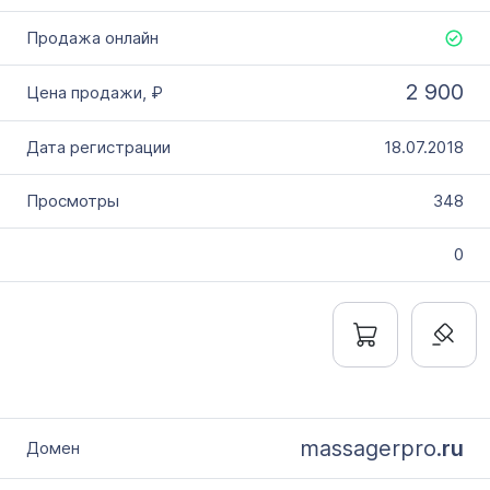
Выставлен на продажу
с
2 900
по
18.07.2018
Цена домена в ₽
от
348
до
0
Без цены
Количество символов
с
по
massagerpro.
ru