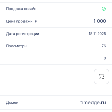
Выставлен на продажу
с
1 000
по
18.11.2025
Цена домена в ₽
от
76
до
0
Без цены
Количество символов
с
по
timedge.
ru