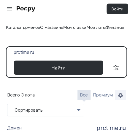
Войти
Каталог доменов
О магазине
Мои ставки
Мои лоты
Финансы
Найти
Всего 3 лота
Все
Премиум
Доменные
Дата регистрации
зоны
с
Сортировать
Все 35
по
prctime.
ru