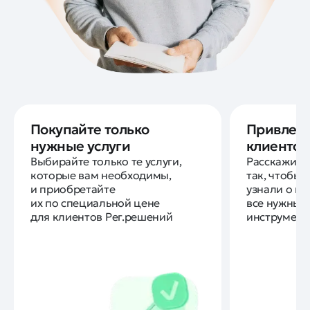
Покупайте только
Привлека
нужные услуги
клиентов
Выбирайте только те услуги,
Расскажите 
которые вам необходимы,
так, чтобы
и приобретайте
узнали о ва
их по специальной цене
все нужные 
для клиентов Рег.решений
инструмен