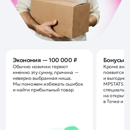
Экономия — 100 000 ₽
Бонусы о
Обычно новички теряют
Кроме анали
именно эту сумму, причина —
появится д
неверно выбранная ниша.
и выгодные
Мы поможем избежать ошибок
MPSTATS и S
и найти прибыльный товар
специальны
на открытие
в Точке и С