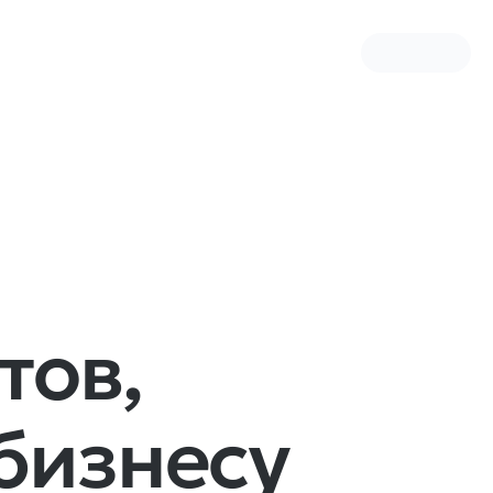
тов,
бизнесу