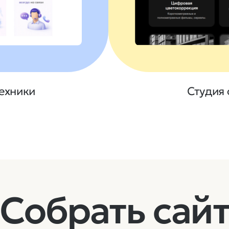
Студия 
ехники
Собрать сай