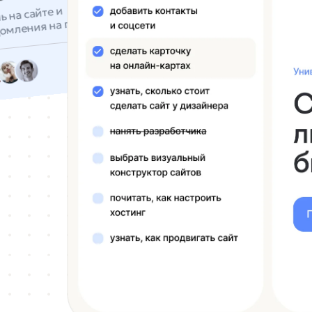
нтов
 на сайте и
омления на почту
2