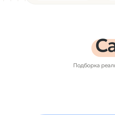
С
Подборка реаль