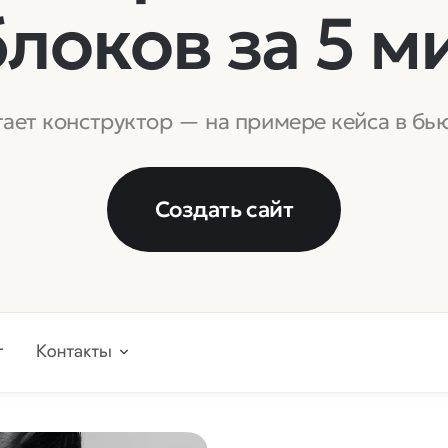
блоков
за
5
м
тает конструктор — на примере кейса в бь
Создать сайт