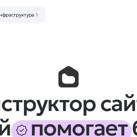
нфраструктура
структор сай
ый
помогает