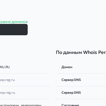
газине доменов
По данным Whois Рег
NU.RU
Домен
hop.reg.ru.
Сервер DNS
hop.reg.ru.
Сервер DNS
гистрирован, делегирован,
Соcтояние