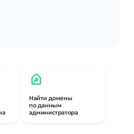
Найти домены
по данным
на
администратора