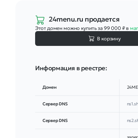
24menu.ru
продается
Этот домен можно купить за 99 000
₽
в
ма
В корзину
Информация в реестре:
Домен
24ME
Сервер DNS
ns1.s
Сервер DNS
ns2.s
заре