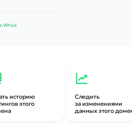
х Whois
ать историю
Следить
тингов этого
за изменениями
мена
данных этого доме