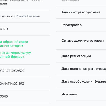
ерен
Администратор домена
ое лицо «
Private Person
»
Регистратор
U-RU
Связь с администратором
а обратной связи
министратором
иться через услугу
Дата регистрации
енный брокер»
Дата окончания регистрац
04-14T14:02:59Z
Дата освобождения (удале
04-14T14:02:59Z
Источник
05-15