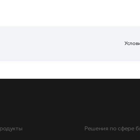
Услови
родукты
Решения по сфере б