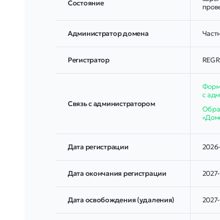
Соcтояние
пров
Администратор домена
Частн
Регистратор
REGR
Форм
с ад
Связь с администратором
Обрат
«Дом
Дата регистрации
2026-
Дата окончания регистрации
2027-
Дата освобождения (удаления)
2027-