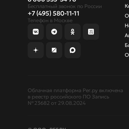
К
Бесплатный звонок по России
+7 (495) 580-11-11
О
Телефон в Москве
Н
А
Б
О
Облачная платформа Рег.ру включена
в реестр российского ПО Запись
№ 23682 от 29.08.2024