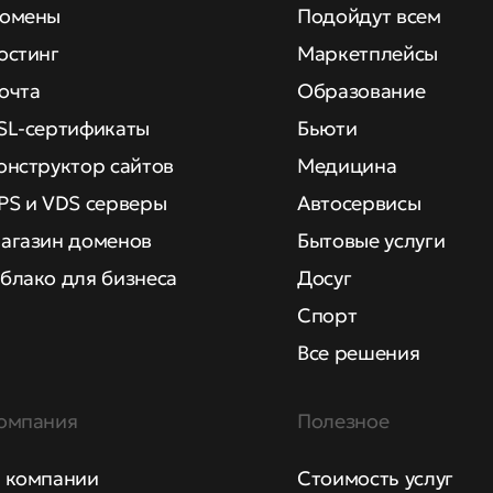
омены
Подойдут всем
остинг
Маркетплейсы
очта
Образование
SL-сертификаты
Бьюти
онструктор сайтов
Медицина
PS и VDS серверы
Автосервисы
агазин доменов
Бытовые услуги
блако для бизнеса
Досуг
Спорт
Все решения
омпания
Полезное
 компании
Стоимость услуг