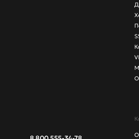
Д
Х
П
S
К
V
М
О
К
О
8 800 555-34-78