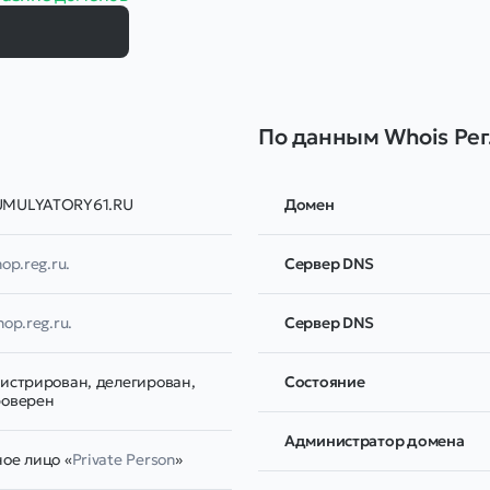
По данным Whois Рег
MULYATORY61.RU
Домен
hop.reg.ru.
Сервер DNS
hop.reg.ru.
Сервер DNS
гистрирован, делегирован,
Соcтояние
роверен
Администратор домена
ое лицо «
Private Person
»