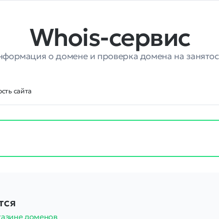
Whois-сервис
нформация о домене и проверка домена на занятос
сть сайта
тся
газине доменов