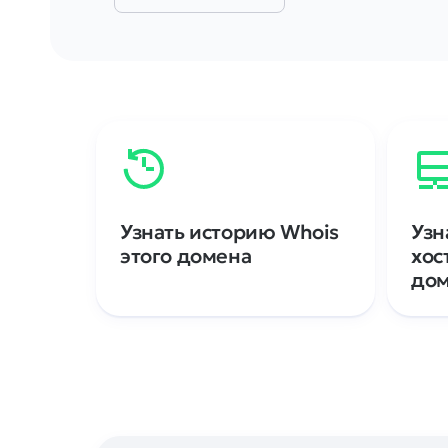
Узнать историю Whois
Узн
этого домена
хос
до