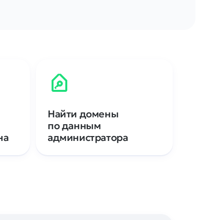
Найти домены
по данным
на
администратора