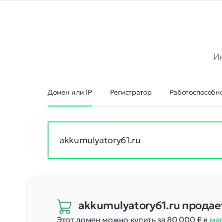
И
Домен или IP
Регистратор
Работоспособно
akkumulyatory61.ru
продае
Этот домен можно купить за 80 000
₽
в
ма