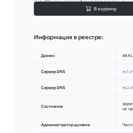
В корзину
Информация в реестре:
Домен
AKKU
Сервер DNS
ns1.s
Сервер DNS
ns2.s
заре
Соcтояние
не п
Администратор домена
Частн