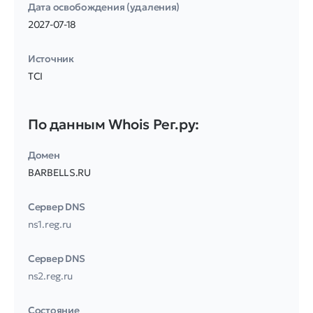
Дата освобождения (удаления)
2027-07-18
Источник
TCI
По данным Whois Рег.ру:
Домен
BARBELLS.RU
Сервер DNS
ns1.reg.ru
Сервер DNS
ns2.reg.ru
Соcтояние