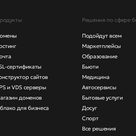
родукты
Решения по сфере б
омены
Подойдут всем
остинг
Маркетплейсы
очта
Образование
SL-сертификаты
Бьюти
онструктор сайтов
Медицина
PS и VDS серверы
Автосервисы
агазин доменов
Бытовые услуги
блако для бизнеса
Досуг
Спорт
Все решения