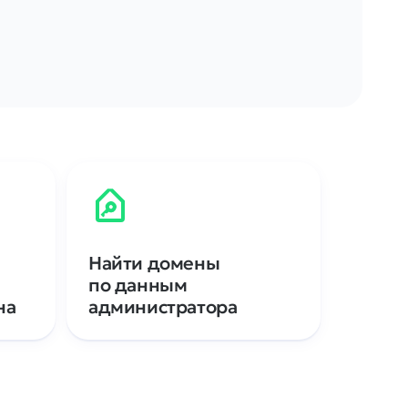
Найти домены
по данным
на
администратора