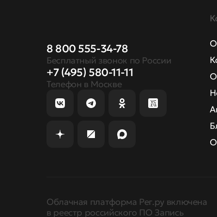
К
О
8 800 555-34-78
К
Бесплатный звонок по России
+7 (495) 580-11-11
О
Телефон в Москве
Н
А
Б
О
Облачная платформа Рег.ру включена
в реестр российского ПО Запись