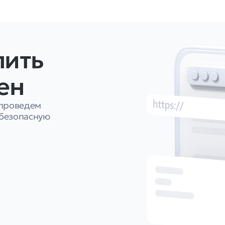
пить
ен
 проведем
безопасную