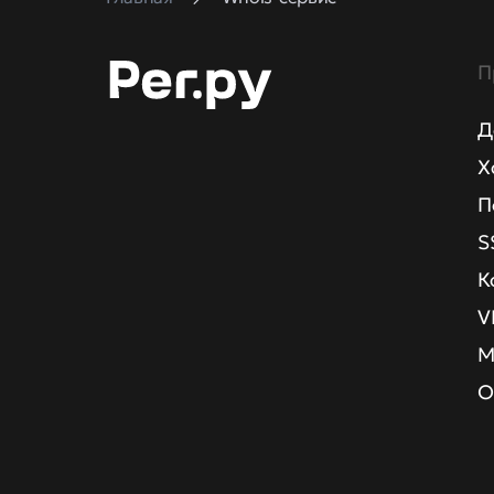
П
Д
Х
П
S
К
V
М
О