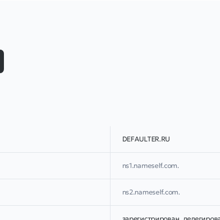
DEFAULTER.RU
ns1.nameself.com.
ns2.nameself.com.
зарегистрирован, делегиров