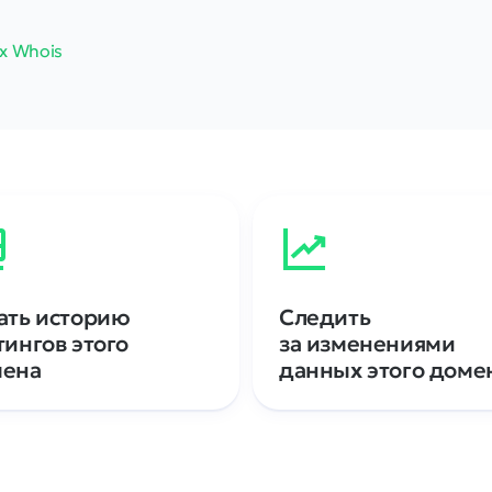
х Whois
ать историю
Следить
тингов этого
за изменениями
мена
данных этого доме