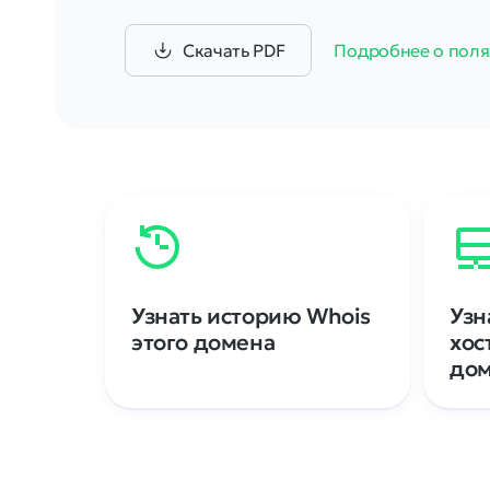
Скачать PDF
Подробнее о поля
Узнать историю Whois
Узн
этого домена
хос
до