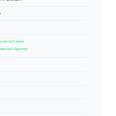
»
министратором
оменный брокер»